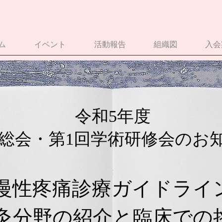
ム
イベント
活動報告
組織図
入会
令和5年度
総会・第1回学術研修会のお
慢性疼痛診療ガイドライ
灸分野の紹介と臨床での