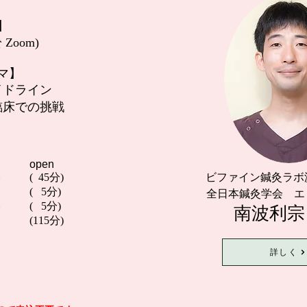
】
Zoom)
マ】
イドライン
臨床での挑戦
open
( 45分)
ビファイン鍼灸ラボ
会
( 5分)
全日本鍼灸学会 エ
( 5分)
介
南波利
(115分)
詳しく