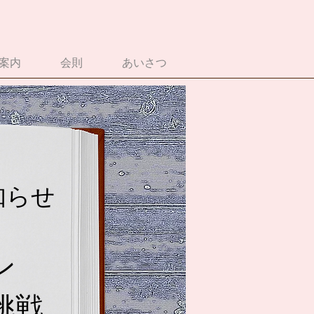
案内
会則
あいさつ
知らせ
ン
挑戦