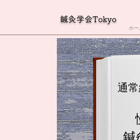
鍼灸学会Tokyo
ホー
通常
鍼