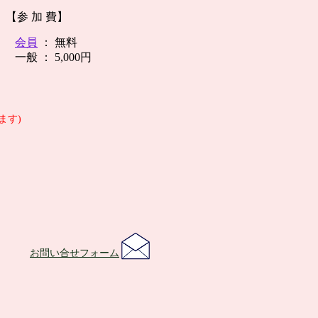
​【参 加 費】
会員
： 無料
一般 ： 5,000円
ます)
お問い合せフォーム