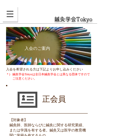
鍼灸学会Tokyo
​入会のご案内​
​入会を希望される方は下記よりお申し込みください
＊)
鍼灸学会Tokyoは全日本鍼灸学会とは異なる団体ですので
ご注意ください。
正会員
​【対象者】
鍼灸師、医師ならびに鍼灸に関する研究業績、
または学識を有する者。鍼灸又は医学の教育機
関に学籍を有するもの。