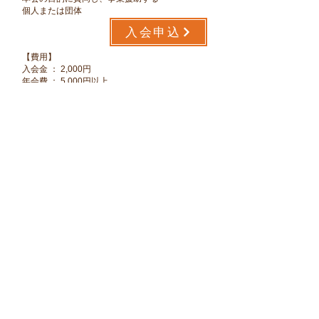
個人または団体
入会申込
​【費用】
入会金 ： 2,000円
​年会費 ： 5,000円以上
支払い方法
​【
鍼灸学会Tokyo 事務局
】
〒158-0097 東京都世田谷区用賀4-12-6
山田鍼灸治療院 内
お問い合せフォーム